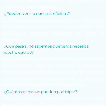
línea de 1 hora. Si necesitas algo diferente, lo
conversamos en la llamada.
¿Pueden venir a nuestras oficinas?
Sí. Ofrecemos sesiones presenciales en Ciudad de
México y zona metropolitana. Para equipos en otras
ciudades o remotos, trabajamos en línea sin
problema.
¿Qué pasa si no sabemos qué tema necesita
nuestro equipo?
No hay problema, es más común de lo que parece.
En la llamada inicial te hacemos las preguntas
correctas para entender qué está viviendo tu equipo
y te proponemos el enfoque que más sentido tiene.
Tú decides si seguimos por ahí o ajustamos.
¿Cuántas personas pueden participar?
Trabajamos con grupos desde 8 personas en formato
presencial. Para webinars en línea el rango es más