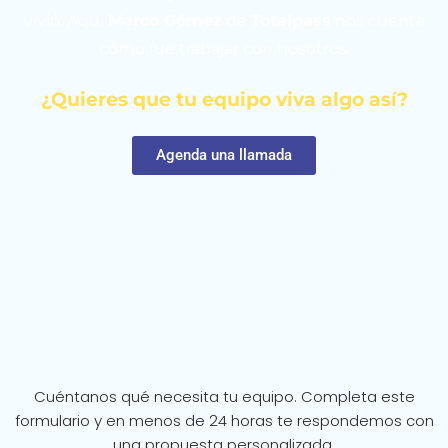
vivió. Aquí
Marco Gómez
de
Totalpass
nos cuenta
cómo fue trabajar con nosotros.
¿Quieres que tu equipo
viva algo así?
Agenda una llamada
Cuéntanos qué necesita tu equipo. Completa este
formulario y en menos de 24 horas te respondemos con
una propuesta personalizada.