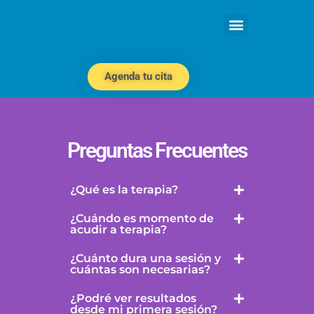
Agenda tu cita
Preguntas Frecuentes
¿Qué es la terapia?
¿Cuándo es momento de
acudir a terapia?
¿Cuánto dura una sesión y
cuántas son necesarias?
¿Podré ver resultados
desde mi primera sesión?