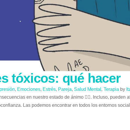
es tóxicos: qué hacer
presión
,
Emociones
,
Estrés
,
Pareja
,
Salud Mental
,
Terapia
by
I
secuencias en nuestro estado de ánimo 😵‍💫. Incluso, pueden a
onfianza. Las podemos encontrar en todos los entornos sociales, 