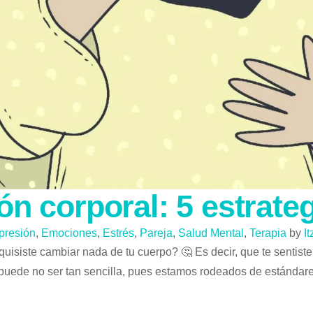
n corporal: 5 estrate
presión
,
Emociones
,
Estrés
,
Pareja
,
Salud Mental
,
Terapia
by
I
quisiste cambiar nada de tu cuerpo? 🤔 Es decir, que te sentis
puede no ser tan sencilla, pues estamos rodeados de estándare