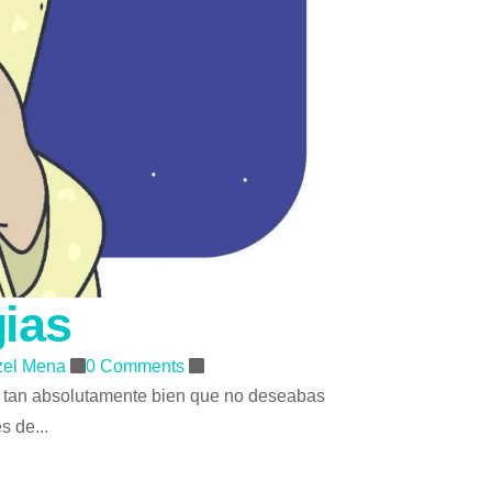
gias
tzel Mena
0 Comments
te tan absolutamente bien que no deseabas
s de...