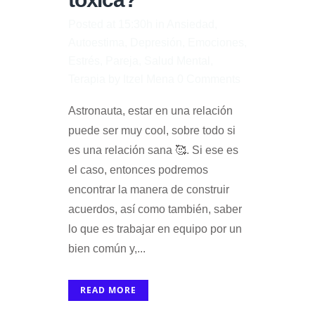
Posted at 15:30h
in
Ansiedad
,
Autoestima
,
Depresión
,
Emociones
,
Estrés
,
Pareja
,
Salud Mental
,
Terapia
by
Itzel Mena
0 Comments
Astronauta, estar en una relación
puede ser muy cool, sobre todo si
es una relación sana 🥰. Si ese es
el caso, entonces podremos
encontrar la manera de construir
acuerdos, así como también, saber
lo que es trabajar en equipo por un
bien común y,...
READ MORE