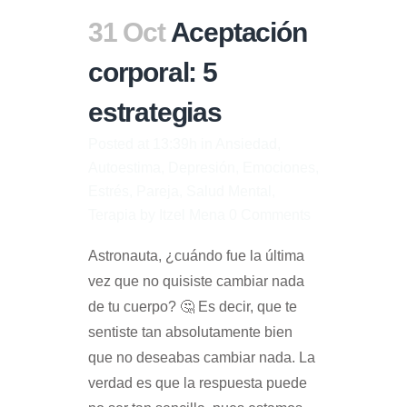
31 Oct
Aceptación
corporal: 5
estrategias
Posted at 13:39h
in
Ansiedad
,
Autoestima
,
Depresión
,
Emociones
,
Estrés
,
Pareja
,
Salud Mental
,
Terapia
by
Itzel Mena
0 Comments
Astronauta, ¿cuándo fue la última
vez que no quisiste cambiar nada
de tu cuerpo? 🤔 Es decir, que te
sentiste tan absolutamente bien
que no deseabas cambiar nada. La
verdad es que la respuesta puede