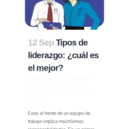
12 Sep
Tipos de
liderazgo: ¿cuál es
el mejor?
Posted at 19:03h
in
Empresas
,
Estrés
,
Salud mental laboral
,
Terapia
,
trabajo
by
Itzel Mena
1
Comment
Estar al frente de un equipo de
trabajo implica muchísimas