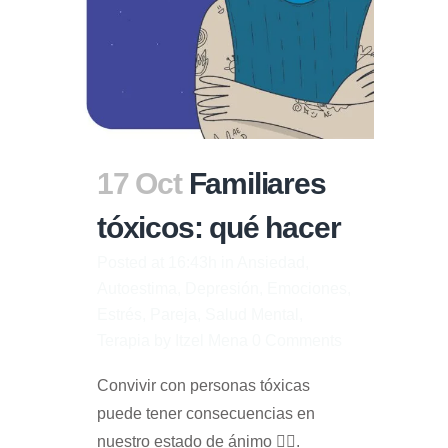
17 Oct
Familiares
tóxicos: qué hacer
Posted at 16:43h
in
Ansiedad
,
Autoestima
,
Depresión
,
Emociones
,
Estrés
,
Pareja
,
Salud Mental
,
Terapia
by
Itzel Mena
0 Comments
Convivir con personas tóxicas
puede tener consecuencias en
nuestro estado de ánimo 😵‍💫.