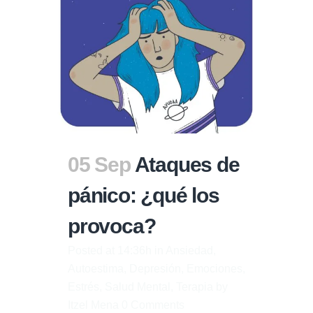
05 Sep
Ataques de
pánico: ¿qué los
provoca?
Posted at 14:36h
in
Ansiedad
,
Autoestima
,
Depresión
,
Emociones
,
Estrés
,
Salud Mental
,
Terapia
by
Itzel Mena
0 Comments