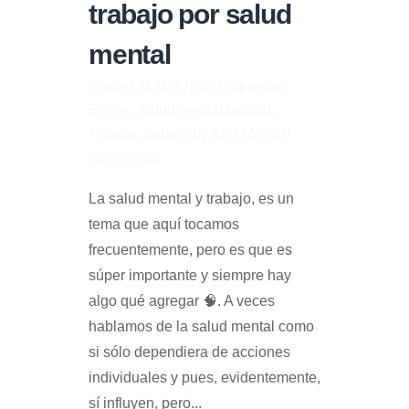
trabajo por salud
mental
Posted at 16:17h
in
Empresas
,
Estrés
,
Salud mental laboral
,
Terapia
,
trabajo
by
Itzel Mena
0
Comments
La salud mental y trabajo, es un
tema que aquí tocamos
frecuentemente, pero es que es
súper importante y siempre hay
algo qué agregar 🧠. A veces
hablamos de la salud mental como
si sólo dependiera de acciones
individuales y pues, evidentemente,
sí influyen, pero...