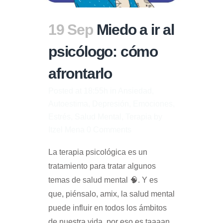
19 Sep
Miedo a ir al
psicólogo: cómo
afrontarlo
Posted at 18:55h
in
Ansiedad
,
Autoestima
,
Depresión
,
Emociones
,
Estrés
,
Salud Mental
,
Terapia
by
Itzel Mena
0 Comments
La terapia psicológica es un
tratamiento para tratar algunos
temas de salud mental 🧠. Y es
que, piénsalo, amix, la salud mental
puede influir en todos los ámbitos
de nuestra vida, por eso es taaaan