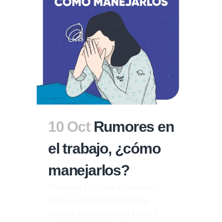
10 Oct
Rumores en
el trabajo, ¿cómo
manejarlos?
Posted at 20:20h
in
Empresas
,
Estrés
,
Salud mental laboral
,
Terapia
,
trabajo
by
Itzel Mena
0