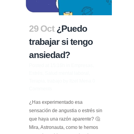
29 Oct
¿Puedo
trabajar si tengo
ansiedad?
Posted at 15:16h
in
Empresas
,
Estrés
,
Salud mental laboral
,
Terapia
,
trabajo
by
Itzel Mena
0
Comments
¿Has experimentado esa
sensación de angustia o estrés sin
que haya una razón aparente? 🤔
Mira, Astronauta, como te hemos