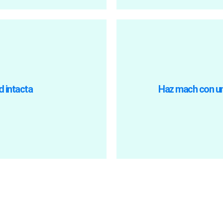
brinde el apo
espacio seguro y protegido.
encontrar a alguien que e
 sentimientos con total
especialidades y enfoques
d intacta
Haz mach con un
dares de seguridad donde
línea está compues
mas en línea como Google
el terapeuta adecuado pa
seguro al hablar sobre tus
En Astronauta Emocional,