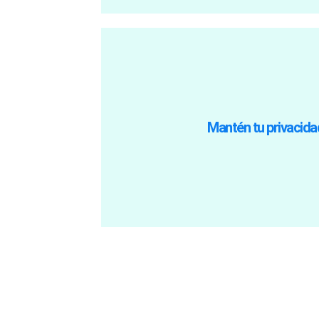
tranquilidad, sabiendo que estás en un 
puedes compartir tus pensamientos y
Mantén tu privacida
Meet están diseñadas con altos están
emociones más íntimas. Las platafor
Sabemos lo importante que es sentirse 