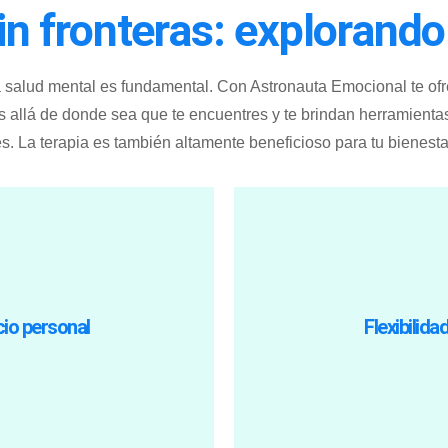
n fronteras: explorando
a salud mental es fundamental. Con Astronauta Emocional te of
 allá de donde sea que te encuentres y te brindan herramienta
. La terapia es también altamente beneficioso para tu bienesta
 las sesiones.
interrumpir tu
 permitirte sentirte más
Esta flexibilidad te pe
de llegar a tiempo. Tienes
psicólogo online en mome
io personal
Flexibilida
r qué preocuparte por
Astronauta Emocional, p
tros psicólogos en línea con
difícil encajar una se
orito en mano, o incluso en
horario. ¿Tienes comprom
nuestros psicólogos desde
: Nuestras terapias están