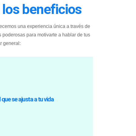
 los beneficios
recemos una experiencia única a través de
s poderosas para motivarte a hablar de tus
r general:
s responsabilidades diarias.
rmite priorizar tu bienestar mental sin
ntos que te resulten más convenientes.
d que se ajusta a tu vida
uedes programar sesiones con nuestro
sión presencial? No hay problema. Con
isos laborales o académicos que hacen
 diseñadas para adaptarse a tu ajetreado