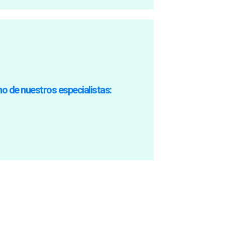
yo que realmente necesitas.
ntienda tus necesidades específicas y te
 terapéuticos. Esto significa que puedes
o de nuestros especialistas:
to por profesionales con diversas
ra ti. Nuestro equipo de psicólogos en
 creemos en la importancia de encontrar