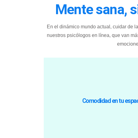
Mente sana, si
En el dinámico mundo actual, cuidar de l
nuestros psicólogos en línea, que van más
emociones
relajado y receptivo durante
el control de tu entorno, lo que puede
desplazamientos incómodos o el estrés 
Comodidad en tu espac
Astronauta Emocional, no tienes po
tu sitio preferido al aire libre. Con nues
la tranquilidad de tu hogar, tu café fav
Imagina poder interactuar con uno de 