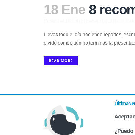
18 Ene
8 recom
Posted at 18:35h
in
trabajo
by
Lizbeth Gar
Llevas todo el día haciendo reportes, escri
olvidó comer, aún no terminas la presentació
READ MORE
Últimas e
Aceptac
¿Puedo 