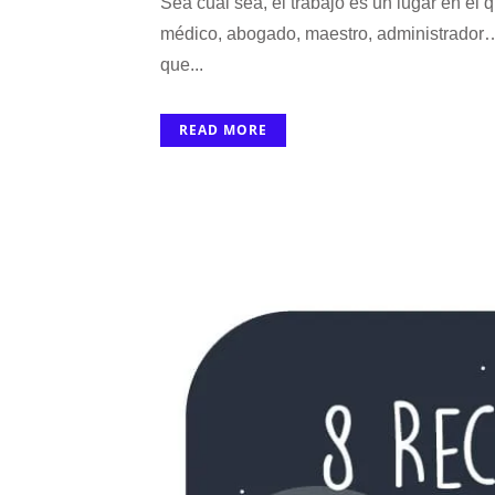
Sea cual sea, el trabajo es un lugar en e
médico, abogado, maestro, administrador… 
que...
READ MORE