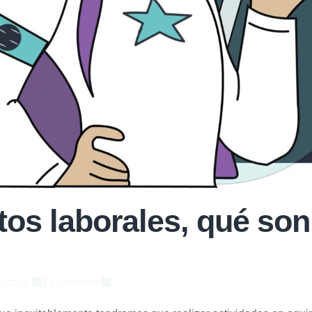
tos laborales, qué so
lalobos
1 Comment