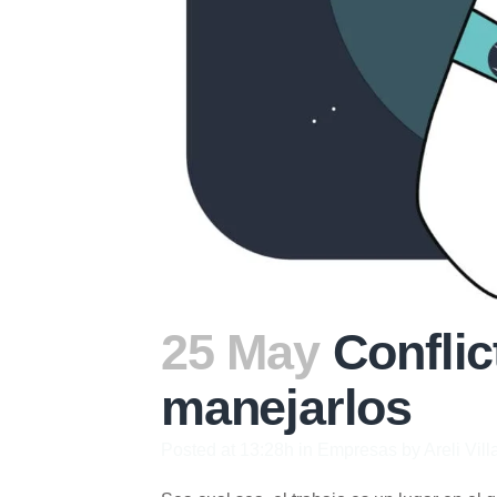
25 May
Conflic
manejarlos
Posted at 13:28h
in
Empresas
by
Areli Vil