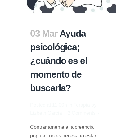
03 Mar
Ayuda
psicológica;
¿cuándo es el
momento de
buscarla?
Posted at 11:00h
in
Terapia
by
Lizbeth Garcia
2 Comments
Contrariamente a la creencia
popular, no es necesario estar