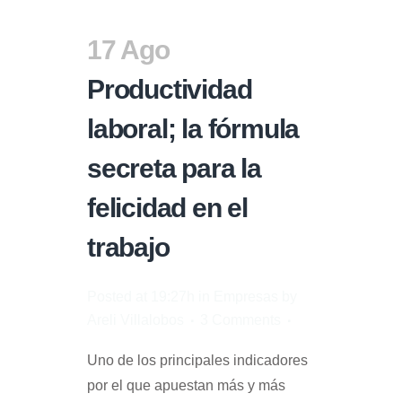
17 Ago
Productividad
laboral; la fórmula
secreta para la
felicidad en el
trabajo
Posted at 19:27h
in
Empresas
by
Areli Villalobos
3 Comments
Uno de los principales indicadores
por el que apuestan más y más