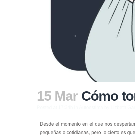
15 Mar
Cómo tom
Posted at 17:34h
in
Autoestima
by
Lizbeth Gar
Desde el momento en el que nos despertam
pequeñas o cotidianas, pero lo cierto es 